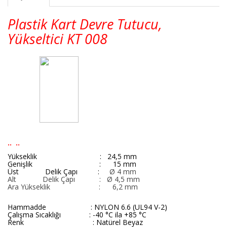
Plastik Kart Devre Tutucu,
Yükseltici KT 008
.. ..
Yükse
klik : 24,5 mm
Genişlik : 15 mm
Üst
Delik Çapı
:
Ø 4 mm
Alt
Delik Çapı
:
Ø 4,5 mm
Ara Yükseklik
:
6,2 mm
Hammadde : NYLON 6.6 (UL94 V-2)
Çalışma Sıcaklığı : -40 °C ila +85 °C
Renk : Natürel Beyaz