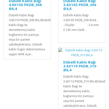
Dübelli Kablo Bağı
Dübelli Kablo Bağı
4.8X150 PKDB_308
3.6X165 PKDB_306
Ø6,4
Ø4,8
Dübelli Kablo Bağı
Dübelli Kablo Bağı
4.8X150 PKDB_308 Ø6,4Dübelli
3.6X165 PKDB_306 Ø4,8 ..
Kablo Bağı ile
..Ölçüler : 3.6 mm
demetlenmiş kablo
X 165 mm Delik ..
bağlarınızı bir panoya
veya bir panele
sabitleybilirsiniz. Dübelli
kablo bağın dübel kısmına
uygun delik açar..
Dübelli Kablo Bağı
3.6X110 PKDB_310
Ø6,4
Dübelli Kablo Bağı
3.6X110 PKDB_310 Ø6,4Dübelli
Kablo Bağı ile
demetlenmiş kablo
bağlarınızı bir panoya
veya bir panele
sabitleybilirsiniz. Dübelli