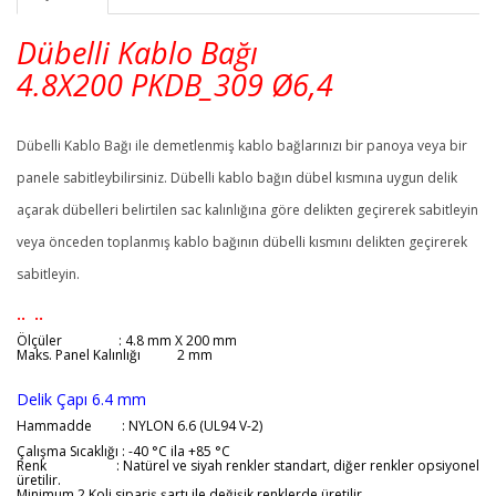
Dübelli Kablo Bağı
4.8X200
PKDB_309
Ø6,4
Dübelli Kablo Bağı ile demetlenmiş kablo bağlarınızı bir panoya veya bir
panele sabitleybilirsiniz. Dübelli kablo bağın dübel kısmına uygun delik
açarak dübelleri belirtilen sac kalınlığına göre delikten geçirerek sabitleyin
veya önceden toplanmış kablo bağının dübelli kısmını delikten geçirerek
sabitleyin.
.. ..
Ölçüler
: 4.8 mm X 200 mm
Maks. Panel Kalınlığı 2 mm
Delik Çapı 6.4 mm
Hammadde : NYLON 6.6 (UL94 V-2)
Çalışma Sıcaklığı : -40 °C ila +85 °C
Renk : Natürel ve siyah renkler standart, diğer renkler opsiyonel
üretilir.
Minimum 2 Koli sipariş şartı ile değişik renklerde üretilir.