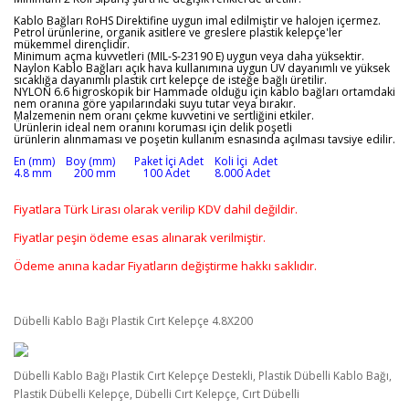
Kablo Bağları RoHS Direktifine uygun imal edilmiştir ve halojen içermez.
Petrol ürünlerine, organik asitlere ve greslere plastik kelepçe'ler
mükemmel dirençlidir.
Minimum açma kuvvetleri (MIL-S-23190 E) uygun veya daha yüksektir.
Naylon Kablo Bağları açık hava kullanımına uygun UV dayanımlı ve yüksek
sıcaklığa dayanımlı plastik cırt kelepçe de isteğe bağlı üretilir.
NYLON 6.6 higroskopik bir Hammade olduğu için kablo bağları ortamdaki
nem oranına göre yapılarındaki suyu tutar veya bırakır.
Malzemenin nem oranı çekme kuvvetini ve sertliğini etkiler.
Ürünlerin ideal nem oranını koruması için delik poşetli
ürünlerin alınmaması ve poşetin kullanım esnasında açılması tavsiye edilir.
En (mm) Boy (mm) Paket İçi Adet Koli İçi Adet
4.8 mm 200 mm 100 Adet 8.000 Adet
Fiyatlara Türk Lirası olarak verilip KDV dahil değildir.
Fiyatlar peşin ödeme esas alınarak verilmiştir.
Ödeme anına kadar Fiyatların değiştirme hakkı saklıdır.
Dübelli Kablo Bağı Plastik Cırt Kelepçe 4.8X200
Dübelli Kablo Bağı Plastik Cırt Kelepçe Destekli, Plastik Dübelli Kablo Bağı,
Plastik Dübelli Kelepçe, Dübelli Cırt Kelepçe, Cırt Dübelli