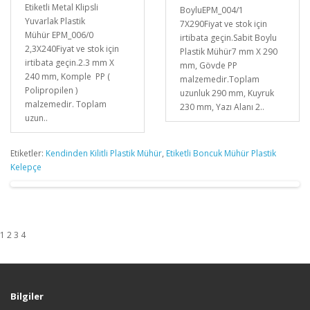
Etiketli Metal Klipsli
BoyluEPM_004/1
Yuvarlak Plastik
7X290Fiyat ve stok için
Mühür EPM_006/0
irtibata geçin.Sabit Boylu
2,3X240Fiyat ve stok için
Plastik Mühür7 mm X 290
irtibata geçin.2.3 mm X
mm, Gövde PP
240 mm, Komple PP (
malzemedir.Toplam
Polipropilen )
uzunluk 290 mm, Kuyruk
malzemedir. Toplam
230 mm, Yazı Alanı 2..
uzun..
Etiketler:
Kendinden Kilitli Plastik Mühür
,
Etiketli Boncuk Mühür Plastik
Kelepçe
1 2 3 4
Bilgiler