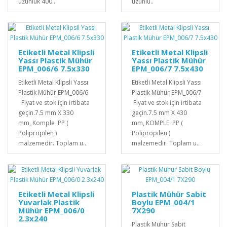
uzunluk 400..
uzunlu..
Etiketli Metal Klipsli
Etiketli Metal Klipsli
Yassı Plastik Mühür
Yassı Plastik Mühür
EPM_006/6 7.5x330
EPM_006/7 7.5x430
Etiketli Metal Klipsli Yassı
Etiketli Metal Klipsli Yassı
Plastik Mühür EPM_006/6
Plastik Mühür EPM_006/7
Fiyat ve stok için irtibata
Fiyat ve stok için irtibata
geçin.7.5 mm X 330
geçin.7.5 mm X 430
mm, Komple PP (
mm, KOMPLE PP (
Polipropilen )
Polipropilen )
malzemedir. Toplam u..
malzemedir. Toplam u..
Etiketli Metal Klipsli
Plastik Mühür Sabit
Yuvarlak Plastik
Boylu EPM_004/1
Mühür EPM_006/0
7X290
2.3x240
Plastik Mühür Sabit