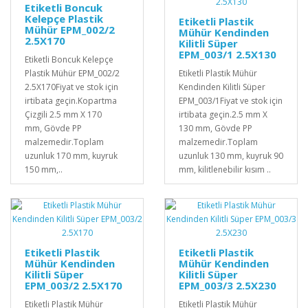
Etiketli Boncuk
Kelepçe Plastik
Etiketli Plastik
Mühür EPM_002/2
Mühür Kendinden
2.5X170
Kilitli Süper
EPM_003/1 2.5X130
Etiketli Boncuk Kelepçe
Plastik Mühür EPM_002/2
Etiketli Plastik Mühür
2.5X170Fiyat ve stok için
Kendinden Kilitli Süper
irtibata geçin.Kopartma
EPM_003/1Fiyat ve stok için
Çizgili 2.5 mm X 170
irtibata geçin.2.5 mm X
mm, Gövde PP
130 mm, Gövde PP
malzemedir.Toplam
malzemedir.Toplam
uzunluk 170 mm, kuyruk
uzunluk 130 mm, kuyruk 90
150 mm,..
mm, kilitlenebilir kısım ..
Etiketli Plastik
Etiketli Plastik
Mühür Kendinden
Mühür Kendinden
Kilitli Süper
Kilitli Süper
EPM_003/2 2.5X170
EPM_003/3 2.5X230
Etiketli Plastik Mühür
Etiketli Plastik Mühür