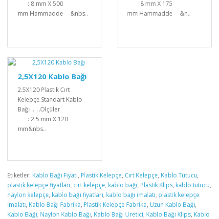
: 8 mm X 500
: 8 mm X 175
mm Hammadde &nbs..
mm Hammadde &n..
2,5X120 Kablo Bağı
2.5X120 Plastik Cırt
Kelepçe Standart Kablo
Bağı .. ..Ölçüler
: 2.5 mm X 120
mm&nbs..
Etiketler:
Kablo Bağı Fiyatı
,
Plastik Kelepçe
,
Cırt Kelepçe
,
Kablo Tutucu
,
plastik kelepçe fiyatları
,
cırt kelepçe
,
kablo bağı
,
Plastik Klips
,
kablo tutucu
,
naylon kelepçe
,
kablo bağı fiyatları
,
kablo bağı imalatı
,
plastik kelepçe
imalatı
,
Kablo Bağı Fabrika
,
Plastik Kelepçe Fabrika
,
Uzun Kablo Bağı
,
Kablo Bağı
,
Naylon Kablo Bağı
,
Kablo Bağı Üretici
,
Kablo Bağı Klips
,
Kablo