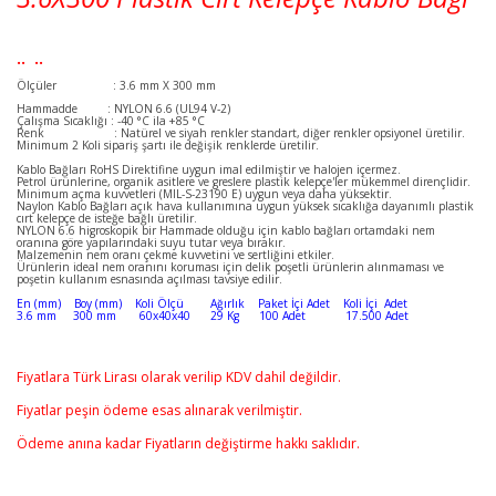
.. ..
Ölçüler
: 3.6 mm X 300 mm
Hammadde : NYLON 6.6 (UL94 V-2)
Çalışma Sıcaklığı : -40 °C ila +85 °C
Renk : Natürel ve siyah renkler standart, diğer renkler opsiyonel üretilir.
Minimum 2 Koli sipariş şartı ile değişik renklerde üretilir.
Kablo Bağları RoHS Direktifine uygun imal edilmiştir ve halojen içermez.
Petrol ürünlerine, organik asitlere ve greslere plastik kelepçe'ler mükemmel dirençlidir.
Minimum açma kuvvetleri (MIL-S-23190 E) uygun veya daha yüksektir.
Naylon Kablo Bağları açık hava kullanımına uygun yüksek sıcaklığa dayanımlı plastik
cırt kelepçe de isteğe bağlı üretilir.
NYLON 6.6 higroskopik bir Hammade olduğu için kablo bağları ortamdaki nem
oranına göre yapılarındaki suyu tutar veya bırakır.
Malzemenin nem oranı çekme kuvvetini ve sertliğini etkiler.
Ürünlerin ideal nem oranını koruması için delik poşetli ürünlerin alınmaması ve
poşetin kullanım esnasında açılması tavsiye edilir.
En (mm) Boy (mm) Koli Ölçü Ağırlık Paket İçi Adet Koli İçi Adet
3.6 mm 300 mm 60x40x40 29 Kg 100 Adet 17.500 Adet
Fiyatlara Türk Lirası olarak verilip KDV dahil değildir.
Fiyatlar peşin ödeme esas alınarak verilmiştir.
Ödeme anına kadar Fiyatların değiştirme hakkı saklıdır.