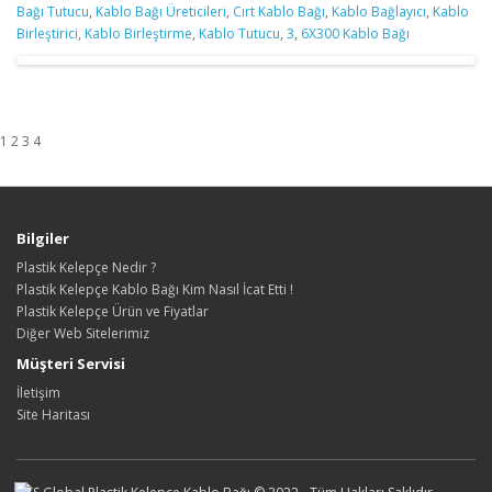
Bağı Tutucu
,
Kablo Bağı Üreticileri
,
Cırt Kablo Bağı
,
Kablo Bağlayıcı
,
Kablo
Birleştirici
,
Kablo Birleştirme
,
Kablo Tutucu
,
3
,
6X300 Kablo Bağı
1 2 3 4
Bilgiler
Plastik Kelepçe Nedir ?
Plastik Kelepçe Kablo Bağı Kim Nasıl İcat Etti !
Plastik Kelepçe Ürün ve Fiyatlar
Diğer Web Sitelerimiz
Müşteri Servisi
İletişim
Site Haritası