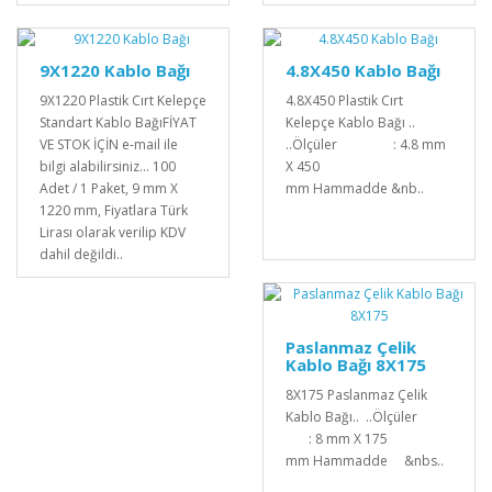
9X1220 Kablo Bağı
4.8X450 Kablo Bağı
9X1220 Plastik Cırt Kelepçe
4.8X450 Plastik Cırt
Standart Kablo BağıFİYAT
Kelepçe Kablo Bağı ..
VE STOK İÇİN e-mail ile
..Ölçüler : 4.8 mm
bilgi alabilirsiniz... 100
X 450
Adet / 1 Paket, 9 mm X
mm Hammadde &nb..
1220 mm, Fiyatlara Türk
Lirası olarak verilip KDV
dahil değildi..
Paslanmaz Çelik
Kablo Bağı 8X175
8X175 Paslanmaz Çelik
Kablo Bağı.. ..Ölçüler
: 8 mm X 175
mm Hammadde &nbs..