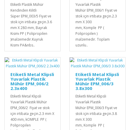
Etiketli Plastik Mühür
Yuvarlak Plastik
Kendinden Kilitli
Mühür EPM_006/1 Fiyat ve
Süper EPM_003/5 Fiyat ve
stok için irtibata geçin.2.3
stok için irtibata geçin.3.6
mm X 300
mm X 280 mm, Bayrak
mm, Komple PP (
Kısmı PP ( Polipropilen
Polipropilen )
)malzemedir.Kuyruk
malzemedir. Toplam
Kısmı PA&nbs..
uzunlu..
Etiketli Metal Klipsli
Etiketli Metal Klipsli
Yuvarlak Plastik
Yuvarlak Plastik
Mühür EPM_006/2
Mühür EPM_006/3
2.3x400
3.8x300
Etiketli Metal Klipsli
Etiketli Metal Klipsli
Yuvarlak Plastik Mühür
Yuvarlak Plastik
EPM_006/2 Fiyat ve stok
Mühür EPM_006/3 Fiyat ve
için irtibata geçin.2.3 mm X
stok için irtibata geçin.3.8
400 mm, kOMPLE PP (
mm X 300
Polipropilen
mm, Komple PP (