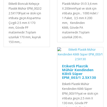
Etiketli Boncuk Kelepçe
Plastik Mühür 01/3 3,6 mm
Plastik Mühür EPM_002/2
X 200mmFiyat ve stok için
2.5X170Fiyat ve stok için
irtibata geçin... 1000 Adet /
irtibata geçin.Kopartma
1 Paket, 3,5 mm X 200
Çizgili 2.5 mm X 170
mm, Kendinden
mm, Gövde PP
Kilitli, Gövde PA
malzemedir.Toplam
malzemedir.Toplam
uzunluk 170 mm, kuyruk
uzunluk 200 m..
150 mm,..
Etiketli Plastik
Mühür Kendinden
Kilitli Süper
EPM_003/1 2.5X130
Etiketli Plastik Mühür
Kendinden Kilitli Süper
EPM_003/1Fiyat ve stok için
irtibata geçin.2.5 mm X
130 mm, Gövde PP