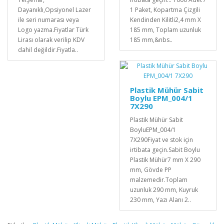
Dayanıklı,Opsiyonel Lazer
1 Paket, Kopartma Çizgili
ile seri numarası veya
Kendinden Kilitli2,4 mm X
Logo yazma.Fiyatlar Türk
185 mm, Toplam uzunluk
Lirası olarak verilip KDV
185 mm,&nbs..
dahil değildir.Fiyatla..
Plastik Mühür Sabit
Boylu EPM_004/1
7X290
Plastik Mühür Sabit
BoyluEPM_004/1
7X290Fiyat ve stok için
irtibata geçin.Sabit Boylu
Plastik Mühür7 mm X 290
mm, Gövde PP
malzemedir.Toplam
uzunluk 290 mm, Kuyruk
230 mm, Yazı Alanı 2..