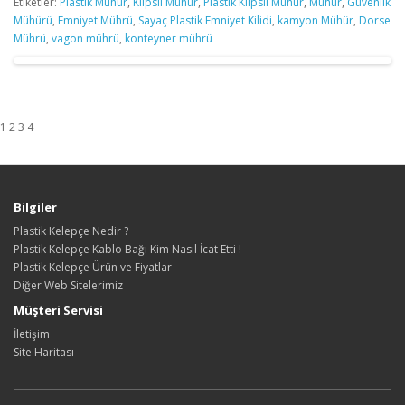
Etiketler:
Plastik Mühür
,
Klipsli Mühür
,
Plastik Klipsli Mühür
,
Mühür
,
Güvenlik
Mühürü
,
Emniyet Mührü
,
Sayaç Plastik Emniyet Kilidi
,
kamyon Mühür
,
Dorse
Mührü
,
vagon mührü
,
konteyner mührü
1 2 3 4
Bilgiler
Plastik Kelepçe Nedir ?
Plastik Kelepçe Kablo Bağı Kim Nasıl İcat Etti !
Plastik Kelepçe Ürün ve Fiyatlar
Diğer Web Sitelerimiz
Müşteri Servisi
İletişim
Site Haritası