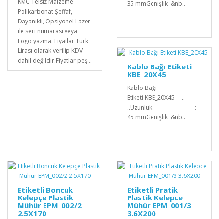
KMC Telsiz Malzeme
35 mmGenişlik &nb..
Polikarbonat Şeffaf,
Dayanıklı, Opsiyonel Lazer
ile seri numarası veya
Logo yazma. Fiyatlar Türk
Lirası olarak verilip KDV
dahil değildir.Fiyatlar peşi..
Kablo Bağı Etiketi
KBE_20X45
Kablo Bağı
Etiketi KBE_20X45 ..
..Uzunluk :
45 mmGenişlik &nb..
Etiketli Boncuk
Etiketli Pratik
Kelepçe Plastik
Plastik Kelepce
Mühür EPM_002/2
Mühür EPM_001/3
2.5X170
3.6X200