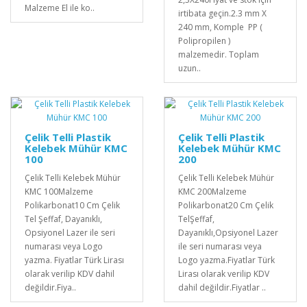
Malzeme El ile ko..
irtibata geçin.2.3 mm X
240 mm, Komple PP (
Polipropilen )
malzemedir. Toplam
uzun..
Çelik Telli Plastik
Çelik Telli Plastik
Kelebek Mühür KMC
Kelebek Mühür KMC
100
200
Çelik Telli Kelebek Mühür
Çelik Telli Kelebek Mühür
KMC 100Malzeme
KMC 200Malzeme
Polikarbonat10 Cm Çelik
Polikarbonat20 Cm Çelik
Tel Şeffaf, Dayanıklı,
TelŞeffaf,
Opsiyonel Lazer ile seri
Dayanıklı,Opsiyonel Lazer
numarası veya Logo
ile seri numarası veya
yazma. Fiyatlar Türk Lirası
Logo yazma.Fiyatlar Türk
olarak verilip KDV dahil
Lirası olarak verilip KDV
değildir.Fiya..
dahil değildir.Fiyatlar ..