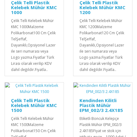
Çelik Telli Plastik
Çelik Telli Plastik
Kelebek Mühür KMC
Kelebek Mühür KMC
1000
1200
Çelik Telli Kelebek Mühür
Çelik Telli Kelebek Mühür
KMC 1000Malzeme
KMC 1200Malzeme
Polikarbonat100 Cm Çelik
Polikarbonat120 Cm Çelik
TelŞeffaf,
TelŞeffaf,
Dayanıklı,Opsiyonel Lazer
Dayanıklı,Opsiyonel Lazer
ile seri numarası veya
ile seri numarası veya
Logo yazma.Fiyatlar Türk
Logo yazma.Fiyatlar Türk
Lirası olarak verilip KDV
Lirası olarak verilip KDV
dahil değildir.Fiyatla..
dahil değildir.Fiyatla..
Çelik Telli Plastik
Kendinden Kilitli
Kelebek Mühür KMC
Plastik Mühür
1500
EPM_002/3 2.4X185
Çelik Telli Kelebek Mühür
Etiketli Boncuk Kelepçe
KMC 1500Malzeme
Plastik Mühür EPM_002/3
Polikarbonat150 Cm Çelik
2.4X185Fiyat ve stok için
TelŞeffaf,
irtibata geçin... 1000 Adet /