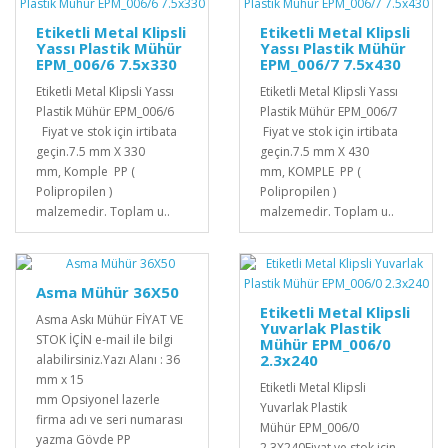
Etiketli Metal Klipsli
Etiketli Metal Klipsli
Yassı Plastik Mühür
Yassı Plastik Mühür
EPM_006/6 7.5x330
EPM_006/7 7.5x430
Etiketli Metal Klipsli Yassı
Etiketli Metal Klipsli Yassı
Plastik Mühür EPM_006/6
Plastik Mühür EPM_006/7
Fiyat ve stok için irtibata
Fiyat ve stok için irtibata
geçin.7.5 mm X 330
geçin.7.5 mm X 430
mm, Komple PP (
mm, KOMPLE PP (
Polipropilen )
Polipropilen )
malzemedir. Toplam u..
malzemedir. Toplam u..
Asma Mühür 36X50
Etiketli Metal Klipsli
Asma Askı Mühür FİYAT VE
Yuvarlak Plastik
STOK İÇİN e-mail ile bilgi
Mühür EPM_006/0
2.3x240
alabilirsiniz.Yazı Alanı : 36
mm x 15
Etiketli Metal Klipsli
mm Opsiyonel lazerle
Yuvarlak Plastik
firma adı ve seri numarası
Mühür EPM_006/0
yazma Gövde PP
2,3X240Fiyat ve stok için