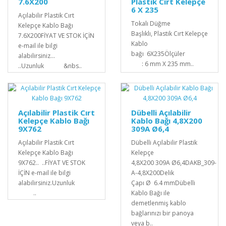
7.6X200
Plastik Cırt Kelepçe
6 X 235
Açılabilir Plastik Cırt
Tokalı Düğme
Kelepçe Kablo Bağı
Başlıklı, Plastik Cırt Kelepçe
7.6X200FİYAT VE STOK İÇİN
Kablo
e-mail ile bilgi
bağı 6X235Ölçüler
alabilirsiniz...
: 6 mm X 235 mm..
..Uzunluk &nbs..
Açılabilir Plastik Cırt
Dübelli Açılabilir
Kelepçe Kablo Bağı
Kablo Bağı 4,8X200
9X762
309A Ø6,4
Açılabilir Plastik Cırt
Dübelli Açılabilir Plastik
Kelepçe Kablo Bağı
Kelepçe
9X762.. ..FİYAT VE STOK
4,8X200 309A Ø6,4DAKB_309-
İÇİN e-mail ile bilgi
A-4,8X200Delik
alabilirsiniz.Uzunluk
Çapı Ø 6.4 mmDübelli
..
Kablo Bağı ile
demetlenmiş kablo
bağlarınızı bir panoya
veya b..