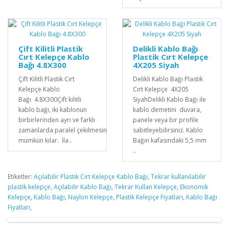
Çift Kilitli Plastik
Delikli Kablo Bağı
Cırt Kelepçe Kablo
Plastik Cırt Kelepçe
Bağı 4.8X300
4X205 Siyah
Çift Kilitli Plastik Cırt
Delikli Kablo Bağı Plastik
Kelepçe Kablo
Cırt Kelepçe 4X205
Bağı 4.8X300Çift kilitli
SiyahDelikli Kablo Bağı ile
kablo bağı, iki kablonun
kablo demetini duvara,
birbirlerinden ayrı ve farklı
panele veya bir profile
zamanlarda paralel çekilmesini
sabitleyebilirsiniz. Kablo
mümkün kılar. İla..
Bağın kafasındaki 5,5 mm
..
Etiketler:
Açılabilir Plastik Cırt Kelepçe Kablo Bağı
,
Tekrar kullanılabilir
plastik kelepçe
,
Açılabilir Kablo Bağı
,
Tekrar Kullan Kelepçe
,
Ekonomik
Kelepçe
,
Kablo Bağı
,
Naylon Kelepçe
,
Plastik Kelepçe Fiyatları
,
Kablo Bağı
Fiyatları
,