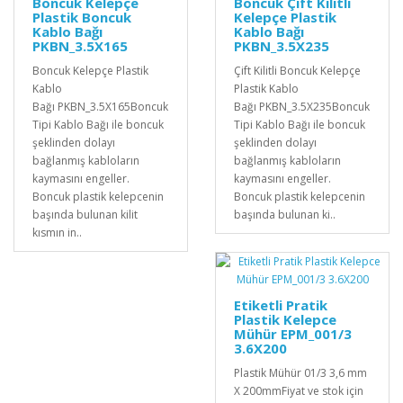
Boncuk Kelepçe
Boncuk Çift Kilitli
Plastik Boncuk
Kelepçe Plastik
Kablo Bağı
Kablo Bağı
PKBN_3.5X165
PKBN_3.5X235
Boncuk Kelepçe Plastik
Çift Kilitli Boncuk Kelepçe
Kablo
Plastik Kablo
Bağı PKBN_3.5X165Boncuk
Bağı PKBN_3.5X235Boncuk
Tipi Kablo Bağı ile boncuk
Tipi Kablo Bağı ile boncuk
şeklinden dolayı
şeklinden dolayı
bağlanmış kabloların
bağlanmış kabloların
kaymasını engeller.
kaymasını engeller.
Boncuk plastik kelepcenin
Boncuk plastik kelepcenin
başında bulunan kilit
başında bulunan ki..
kısmın in..
Etiketli Pratik
Plastik Kelepce
Mühür EPM_001/3
3.6X200
Plastik Mühür 01/3 3,6 mm
X 200mmFiyat ve stok için