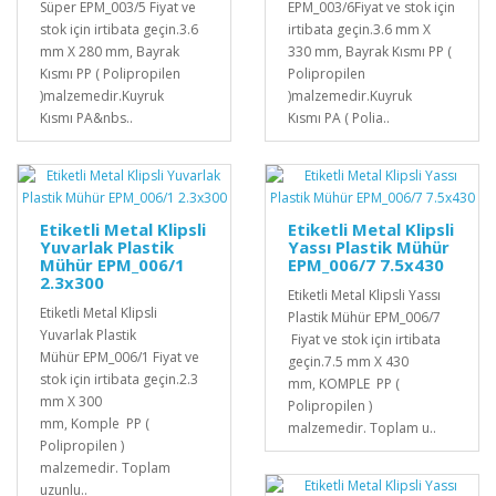
Süper EPM_003/5 Fiyat ve
EPM_003/6Fiyat ve stok için
stok için irtibata geçin.3.6
irtibata geçin.3.6 mm X
mm X 280 mm, Bayrak
330 mm, Bayrak Kısmı PP (
Kısmı PP ( Polipropilen
Polipropilen
)malzemedir.Kuyruk
)malzemedir.Kuyruk
Kısmı PA&nbs..
Kısmı PA ( Polia..
Etiketli Metal Klipsli
Etiketli Metal Klipsli
Yuvarlak Plastik
Yassı Plastik Mühür
Mühür EPM_006/1
EPM_006/7 7.5x430
2.3x300
Etiketli Metal Klipsli Yassı
Etiketli Metal Klipsli
Plastik Mühür EPM_006/7
Yuvarlak Plastik
Fiyat ve stok için irtibata
Mühür EPM_006/1 Fiyat ve
geçin.7.5 mm X 430
stok için irtibata geçin.2.3
mm, KOMPLE PP (
mm X 300
Polipropilen )
mm, Komple PP (
malzemedir. Toplam u..
Polipropilen )
malzemedir. Toplam
uzunlu..