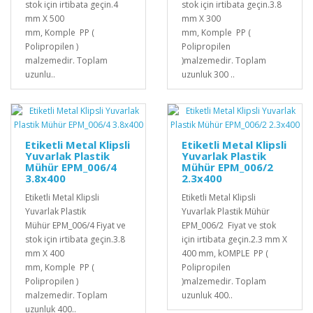
stok için irtibata geçin.4
stok için irtibata geçin.3.8
mm X 500
mm X 300
mm, Komple PP (
mm, Komple PP (
Polipropilen )
Polipropilen
malzemedir. Toplam
)malzemedir. Toplam
uzunlu..
uzunluk 300 ..
Etiketli Metal Klipsli
Etiketli Metal Klipsli
Yuvarlak Plastik
Yuvarlak Plastik
Mühür EPM_006/4
Mühür EPM_006/2
3.8x400
2.3x400
Etiketli Metal Klipsli
Etiketli Metal Klipsli
Yuvarlak Plastik
Yuvarlak Plastik Mühür
Mühür EPM_006/4 Fiyat ve
EPM_006/2 Fiyat ve stok
stok için irtibata geçin.3.8
için irtibata geçin.2.3 mm X
mm X 400
400 mm, kOMPLE PP (
mm, Komple PP (
Polipropilen
Polipropilen )
)malzemedir. Toplam
malzemedir. Toplam
uzunluk 400..
uzunluk 400..