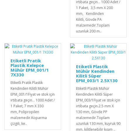
irtibata geçin... 1000 Adet /
1 Paket, 3,5 mm X 200
mm, Kendinden
Kilitli, Gövde PA
malzemedir.Toplam
uzunluk 200 m..
Etiketli Pratik
Plastik Kelepce
Etiketli Plastik
Mühür EPM_001/1
Mühür Kendinden
7X330
Kilitli Süper
EPM_003/1 2.5X130
Etiketli Pratik Plastik
Kendinden Kilitli Mühür
Etiketli Plastik Mühür
EPM_001/1Fiyat ve stok için
Kendinden Kilitli Süper
irtibata geçin... 1000 Adet /
EPM_003/1Fiyat ve stok için
1 Paket, 7 mm X 330
irtibata geçin.2.5 mm X
mm, Polipropilen
130 mm, Gövde PP
malzemedir. Koparma
malzemedir.Toplam
çizgili, ke..
uzunluk 130 mm, kuyruk 90
mm, kilitlenebilir kısım ..