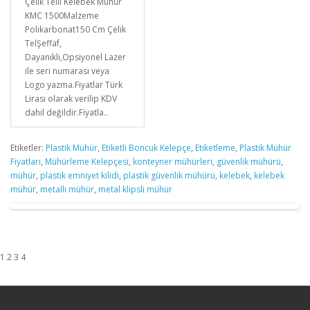
Çelik Telli Kelebek Mühür
KMC 1500Malzeme
Polikarbonat150 Cm Çelik
TelŞeffaf,
Dayanıklı,Opsiyonel Lazer
ile seri numarası veya
Logo yazma.Fiyatlar Türk
Lirası olarak verilip KDV
dahil değildir.Fiyatla..
Etiketler:
Plastik Mühür
,
Etiketli Boncuk Kelepçe
,
Etiketleme
,
Plastik Mühür
Fiyatları
,
Mühürleme Kelepçesi
,
konteyner mühürleri
,
güvenlik mühürü
,
mühür
,
plastik emniyet kilidi
,
plastik güvenlik mühürü
,
kelebek
,
kelebek
mühür
,
metalli mühür
,
metal klipsli mühür
1 2 3 4