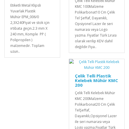
Çelik Telli Kelebek Mühür
Etiketli Metal Klipsli
KMC 100Malzeme
Yuvarlak Plastik
Polikarbonat10 Cm Çelik
Mühür EPM_006/0
Tel Şeffaf, Dayanıklı,
2,3X240Fiyat ve stok için
Opsiyonel Lazer ile seri
irtibata geçin.2.3 mm X
numarası veya Logo
240 mm, Komple PP (
yazma. Fiyatlar Türk Lirası
Polipropilen )
olarak verilip KDV dahil
malzemedir. Toplam
değildir.Fiya..
uzun..
Çelik Telli Plastik
Kelebek Mühür KMC
200
Çelik Telli Kelebek Mühür
KMC 200Malzeme
Polikarbonat20 Cm Çelik
TelŞeffaf,
Dayanıklı,Opsiyonel Lazer
ile seri numarası veya
Logo yazma.Fiyatlar Türk